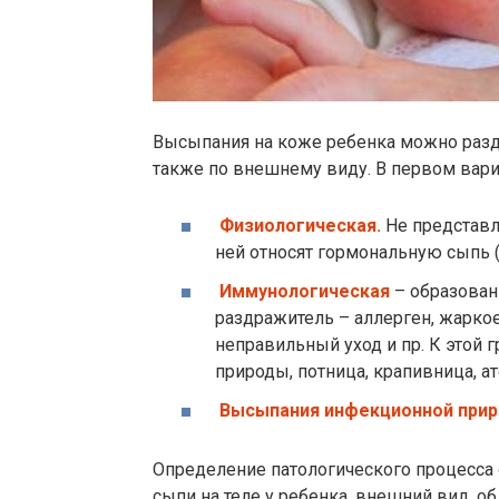
Высыпания на коже ребенка можно разд
также по внешнему виду. В первом вар
Физиологическая.
Не представл
ней относят гормональную сыпь 
Иммунологическая
– образован
раздражитель – аллерген, жаркое 
неправильный уход и пр. К этой 
природы, потница, крапивница, а
Высыпания инфекционной прир
Определение патологического процесса
сыпи на теле у ребенка, внешний вид, о