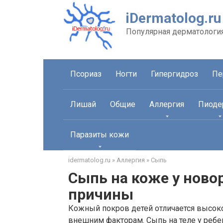
Перейти
iDermatolog.ru
к
контенту
Популярная дерматологи
Псориаз
Ногти
Гипергидроз
Пе
Лишай
Общие
Аллергия
Пиоде
Паразиты кожи
idermatolog.ru
»
Аллергия
»
Сыпь
Сыпь на коже у ново
причины
Кожный покров детей отличается высок
внешним факторам. Сыпь на теле у ребе