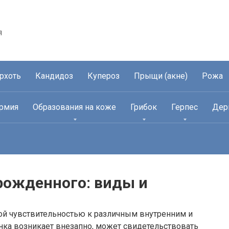
я
рхоть
Кандидоз
Купероз
Прыщи (акне)
Рожа
рмия
Образования на коже
Грибок
Герпес
Дер
рожденного: виды и
ой чувствительностью к различным внутренним и
нка возникает внезапно, может свидетельствовать