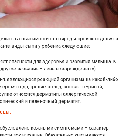
елить в зависимости от природы происхождения, а
ианте виды сыпи у ребенка следующие:
яет опасности для здоровья и развития малыша. К
(другое название – акне новорожденных);
ия, являющиеся реакцией организма на какой-либо
время года, трение, холод, контакт с уриной,
группе относятся дерматиты аллергической
топический и пеленочный дерматит;
оды.
 обусловлено кожными симптомами – характер
бласти локализации. Обязательно учитываются