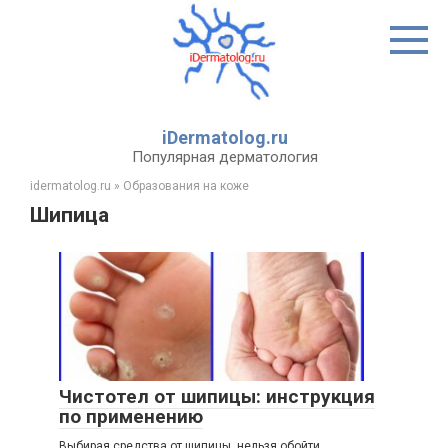
Перейти
к
контенту
iDermatolog.ru
Популярная дерматология
idermatolog.ru
»
Образования на коже
Шипица
Чистотел от шипицы: инструкция
по применению
Выбирая средства от шипицы, нельзя обойти