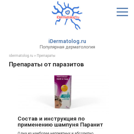
Перейти
к
контенту
iDermatolog.ru
Популярная дерматология
idermatolog.ru
»
Препараты
Препараты от паразитов
Состав и инструкция по
применению шампуня Паранит
Одна из наиболее неприятных и абсолютно