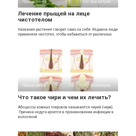
Прыщи (акне)
0
1 032 просмотров
Лечение прыщей на лице
чистотелом
Название растения говорит само за себя. Издавна люди
применяли чистотел, чтобы избавиться от различных
Прыщи (акне)
0
921 просмотров
Что такое чири и чем их лечить?
Абсцессы кожных покровов называются чирей (чири).
Причина недуга кроется в проникновении инфекции в
волосяной