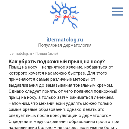
Перейти
к
контенту
iDermatolog.ru
Популярная дерматология
idermatolog.ru
»
Прыщи (акне)
Как убрать подкожный прыщ на носу?
Прыщ на носу – неприятное явление, избавиться от
которого хочется как можно быстрее. Для этого
применяются самые различные методы: от
выдавливания до замазывания тональным кремом.
Однако следует понять, от чего появился подкожный
прыщ на носу, а только затем заниматься лечением.
Напомним, что механически удалять можно только
самые зрелые образования, однако делать это
следует лишь после консультации с дерматологом.
Определить меру созревания образования просто: при
надавливании больно – не созрел, если уже не болит,