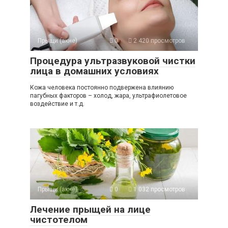
Прыщи (акне)
0
2 420 просмотров
Процедура ультразвуковой чистки
лица в домашних условиях
Кожа человека постоянно подвержена влиянию
пагубных факторов – холод, жара, ультрафиолетовое
воздействие и т.д.
Прыщи (акне)
0
1 032 просмотров
Лечение прыщей на лице
чистотелом