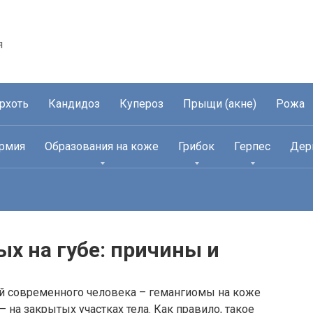
я
рхоть
Кандидоз
Купероз
Прыщи (акне)
Рожа
рмия
Образования на коже
Грибок
Герпес
Дер
ых на губе: причины и
й современного человека – гемангиомы на коже
— на закрытых участках тела. Как правило, такое