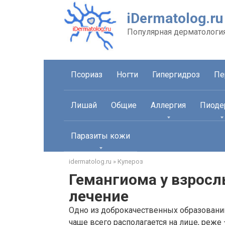
Перейти
iDermatolog.ru
к
контенту
Популярная дерматологи
Псориаз
Ногти
Гипергидроз
Пе
Лишай
Общие
Аллергия
Пиоде
Паразиты кожи
idermatolog.ru
»
Купероз
Гемангиома у взросл
лечение
Одно из доброкачественных образовани
чаще всего располагается на лице, реже 