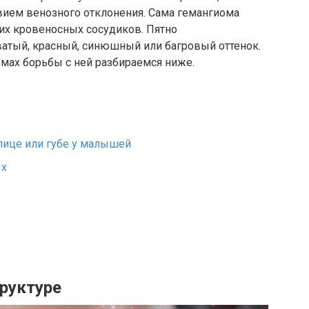
вием венозного отклонения. Сама гемангиома
ких кровеносных сосудиков. Пятно
атый, красный, синюшный или багровый оттенок.
змах борьбы с ней разбираемся ниже.
лице или губе у малышей
ых
руктуре