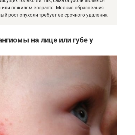
исущих только ей. Так, сама опухоль является
 или пожилом возрасте. Мелкие образования
ый рост опухоли требует ее срочного удаления.
нгиомы на лице или губе у