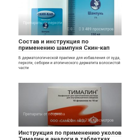
Препараты от перхоти
0
3 489 просмотров
Состав и инструкция по
применению шампуня Скин-кап
В дерматологической практике для избавления от зуда,
перхоти, себореи и атопического дерматита волосистой
части
Препараты от псориаза
0
1 734 просмотров
Инструкция по применению уколов
Тималин и аналоги в таблетках