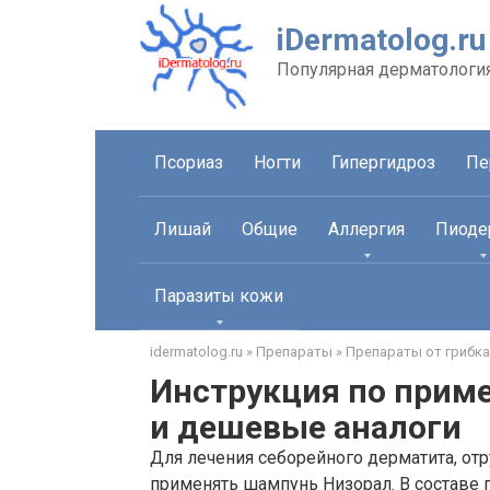
Перейти
iDermatolog.ru
к
контенту
Популярная дерматологи
Псориаз
Ногти
Гипергидроз
Пе
Лишай
Общие
Аллергия
Пиоде
Паразиты кожи
idermatolog.ru
»
Препараты
»
Препараты от грибка
Инструкция по прим
и дешевые аналоги
Для лечения себорейного дерматита, от
применять шампунь Низорал. В составе