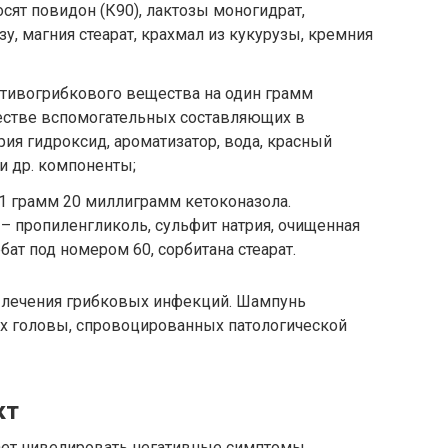
ят повидон (К90), лактозы моногидрат,
, магния стеарат, крахмал из кукурузы, кремния
отивогрибкового вещества на один грамм
честве вспомогательных составляющих в
рия гидроксид, ароматизатор, вода, красный
 и др. компоненты;
 1 грамм 20 миллиграмм кетоконазола.
 пропиленгликоль, сульфит натрия, очищенная
бат под номером 60, сорбитана стеарат.
 лечения грибковых инфекций. Шампунь
х головы, спровоцированных патологической
кт
ет нивелировать негативные симптомы,