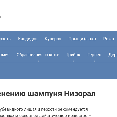
я
рхоть
Кандидоз
Купероз
Прыщи (акне)
Рожа
рмия
Образования на коже
Грибок
Герпес
Дер
енению шампуня Низорал
рубевидного лишая и перхоти рекомендуется
 препарата основное действующее вещество –