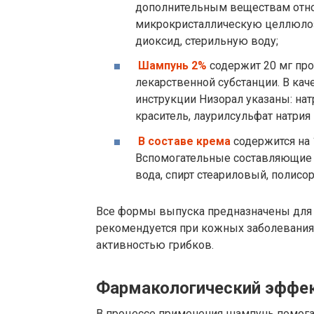
дополнительным веществам относ
микрокристаллическую целлюлозу
диоксид, стерильную воду;
Шампунь 2%
содержит 20 мг пр
лекарственной субстанции. В ка
инструкции Низорал указаны: нат
краситель, лаурилсульфат натрия
В составе крема
содержится на
Вспомогательные составляющие –
вода, спирт стеариловый, полисор
Все формы выпуска предназначены для
рекомендуется при кожных заболевания
активностью грибков.
Фармакологический эффе
В процессе применения шампунь помога