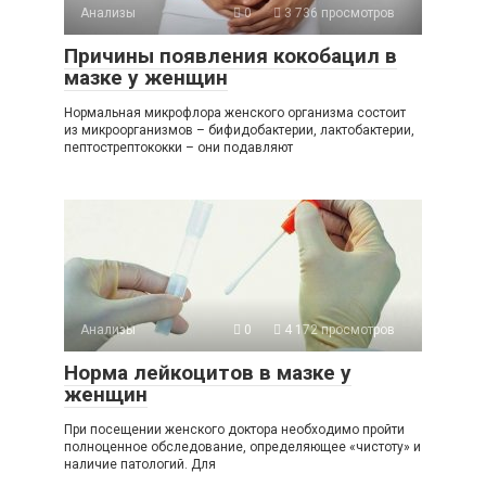
Анализы
0
3 736 просмотров
Причины появления кокобацил в
мазке у женщин
Нормальная микрофлора женского организма состоит
из микроорганизмов – бифидобактерии, лактобактерии,
пептострептококки – они подавляют
Анализы
0
4 172 просмотров
Норма лейкоцитов в мазке у
женщин
При посещении женского доктора необходимо пройти
полноценное обследование, определяющее «чистоту» и
наличие патологий. Для