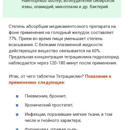
Haemophilus ducreyi, возбудителей сибирской
язвы, хламидий, микоплазм и др. бактерий.
Степень абсорбции медикаментозного препарата на
фоне применения на голодный желудок составляет
77%. Прием во время пищи уменьшает степень
всасывания. С белками плазменной жидкости
действующее вещество связывается на 60%.
Предельная концентрация тетрациклина гидрохлорид
наблюдается через 120-180 минут после применения.
Итак, от чего таблетки Тетрациклин?
Показания к
применению следующие:
Пневмония, бронхит;
Хронический простатит;
Инфекции, поразившие мягкие ткани, в том
числе и гнойного характера;
Фурункулез, угревая сыпь;