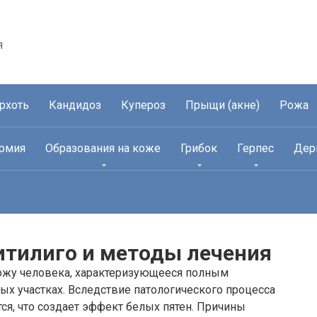
я
рхоть
Кандидоз
Купероз
Прыщи (акне)
Рожа
рмия
Образования на коже
Грибок
Герпес
Дер
итилиго и методы лечения
ожу человека, характеризующееся полным
х участках. Вследствие патологического процесса
я, что создает эффект белых пятен. Причины