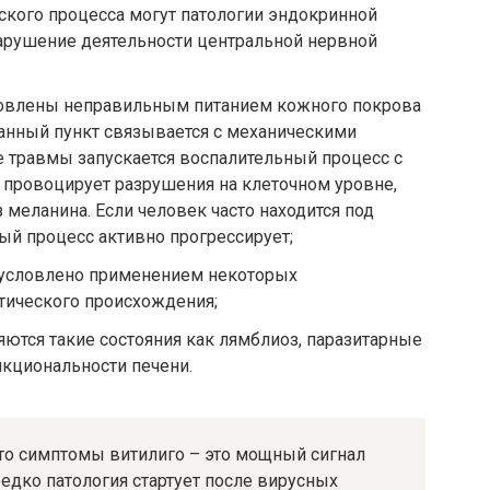
ского процесса могут патологии эндокринной
нарушение деятельности центральной нервной
ловлены неправильным питанием кожного покрова
анный пункт связывается с механическими
 травмы запускается воспалительный процесс с
провоцирует разрушения на клеточном уровне,
з меланина. Если человек часто находится под
ый процесс активно прогрессирует;
бусловлено применением некоторых
тического происхождения;
ются такие состояния как лямблиоз, паразитарные
кциональности печени.
что симптомы витилиго – это мощный сигнал
едко патология стартует после вирусных