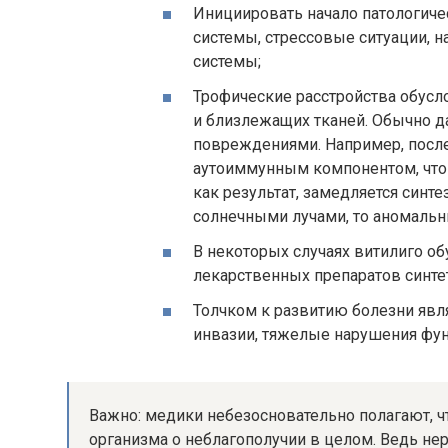
Инициировать начало патологиче
системы, стрессовые ситуации, 
системы;
Трофические расстройства обус
и близлежащих тканей. Обычно д
повреждениями. Например, после
аутоиммунным компонентом, что 
как результат, замедляется синте
солнечными лучами, то аномальн
В некоторых случаях витилиго о
лекарственных препаратов синте
Толчком к развитию болезни явля
инвазии, тяжелые нарушения фун
Важно: медики небезосновательно полагают, 
организма о неблагополучии в целом. Ведь нер