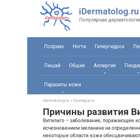
Перейти
iDermatolog.ru
к
контенту
Популярная дерматологи
Псориаз
Ногти
Гипергидроз
Пе
Лишай
Общие
Аллергия
Пиоде
Паразиты кожи
idermatolog.ru
»
Препараты
Причины развития В
Витилиго – заболевание, поражающее к
исчезновением меланина на определенны
некоторые области кожи обесцвечиваютс