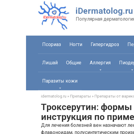
Перейти
iDermatolog.ru
к
контенту
Популярная дерматологи
Псориаз
Ногти
Гипергидроз
Пе
Лишай
Общие
Аллергия
Пиоде
Паразиты кожи
idermatolog.ru
»
Препараты
»
Препараты от варик
Троксерутин: формы 
инструкция по прим
Для лечения болезней вен назначают ле
флавоноидам, полусинтетическим произ