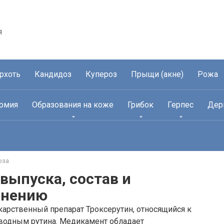
я
рхоть
Кандидоз
Купероз
Прыщи (акне)
Рожа
рмия
Образования на коже
Грибок
Герпес
Дер
оза
выпуска, состав и
енению
карственный препарат Троксерутин, относящийся к
водным рутина. Медикамент обладает