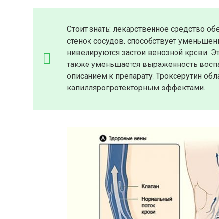
Стоит знать: лекарственное средство о
стенок сосудов, способствует уменьшен
нивелируются застои венозной крови. Э
также уменьшается выраженность воспа
описанием к препарату, Троксерутин о
капилляропротекторным эффектами.