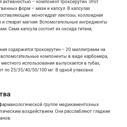
 активностью – компонент троксерутин. Этот
твенных форм – мази и капсул. В капсулах
оставляющие: моногидрат лактозы, коллоидная
 и стеарат магния. Вспомогательные ингредиенты
и. Сама капсула состоит из оксида титана,
ния содержится троксерутин – 20 миллиграмм на
+ вспомогательные компоненты в виде карбомера,
ь местного использования выпускается в тубах,
т по 25/35/40/50/100 мг. В одной упаковке
тва
к фармакологической группе медикаментозных
итическим воздействием. Они расслабляют гладкие
анов.