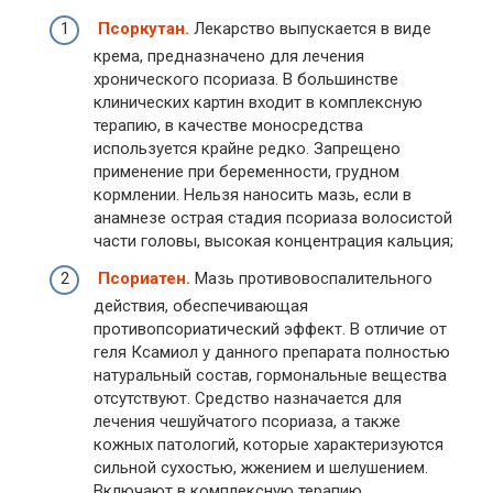
Псоркутан.
Лекарство выпускается в виде
крема, предназначено для лечения
хронического псориаза. В большинстве
клинических картин входит в комплексную
терапию, в качестве моносредства
используется крайне редко. Запрещено
применение при беременности, грудном
кормлении. Нельзя наносить мазь, если в
анамнезе острая стадия псориаза волосистой
части головы, высокая концентрация кальция;
Псориатен.
Мазь противовоспалительного
действия, обеспечивающая
противопсориатический эффект. В отличие от
геля Ксамиол у данного препарата полностью
натуральный состав, гормональные вещества
отсутствуют. Средство назначается для
лечения чешуйчатого псориаза, а также
кожных патологий, которые характеризуются
сильной сухостью, жжением и шелушением.
Включают в комплексную терапию,