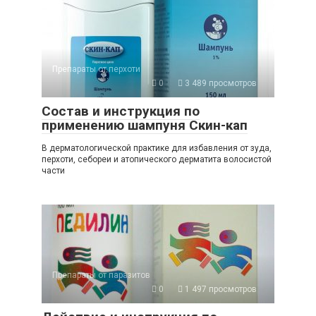
Препараты от перхоти
0
3 489 просмотров
Состав и инструкция по
применению шампуня Скин-кап
В дерматологической практике для избавления от зуда,
перхоти, себореи и атопического дерматита волосистой
части
Препараты от паразитов
0
1 497 просмотров