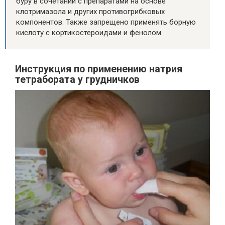
буру в сочетании с препаратами на основе
клотримазола и других противогрибковых
компонентов. Также запрещено применять борную
кислоту с кортикостероидами и фенолом.
Инструкция по применению натрия
тетрабората у грудничков