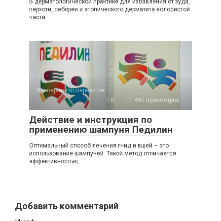
В дерматологической практике для избавления от зуда,
перхоти, себореи и атопического дерматита волосистой
части
Препараты от паразитов
0
1 497 просмотров
Действие и инструкция по
применению шампуня Педилин
Оптимальный способ лечения гнид и вшей – это
использование шампуней. Такой метод отличается
эффективностью,
Добавить комментарий