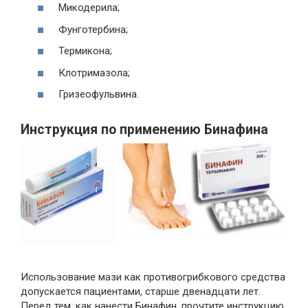
Микодерила;
Фунготербина;
Термикона;
Клотримазола;
Гризеофульвина.
Инструкция по применению Бинафина
Использование мази как противогрибкового средства
допускается пациентами, старше двенадцати лет.
Перед тем, как нанести Бинафин, прочтите инструкцию.