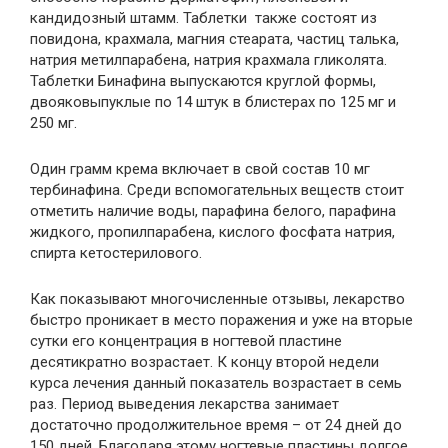
кандидозный штамм. Таблетки также состоят из
повидона, крахмала, магния стеарата, частиц талька,
натрия метилпарабена, натрия крахмала гликолята.
Таблетки Бинафина выпускаются круглой формы,
двояковыпуклые по 14 штук в блистерах по 125 мг и
250 мг.
Один грамм крема включает в свой состав 10 мг
тербинафина. Среди вспомогательных веществ стоит
отметить наличие воды, парафина белого, парафина
жидкого, пропилпарабена, кислого фосфата натрия,
спирта кетостерилового.
Как показывают многочисленные отзывы, лекарство
быстро проникает в место поражения и уже на вторые
сутки его концентрация в ногтевой пластине
десятикратно возрастает. К концу второй недели
курса лечения данный показатель возрастает в семь
раз. Период выведения лекарства занимает
достаточно продолжительное время – от 24 дней до
150 дней. Благодаря этому ногтевые пластины долгое