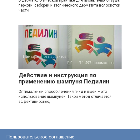
В дерматологической практике для избавления от зуда,
перхоти, себореи и атопического дерматита волосистой
части
Препараты от паразитов
0
1 497 просмотров
Действие и инструкция по
применению шампуня Педилин
Оптимальный способ лечения гнид и вшей – это
использование шампуней. Такой метод отличается
эффективностью,
Пользовательское соглашение