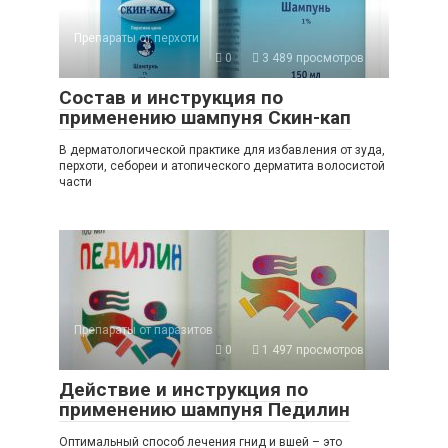
Препараты от перхоти
0
3 489 просмотров
Состав и инструкция по
применению шампуня Скин-кап
В дерматологической практике для избавления от зуда,
перхоти, себореи и атопического дерматита волосистой
части
Препараты от паразитов
0
1 497 просмотров
Действие и инструкция по
применению шампуня Педилин
Оптимальный способ лечения гнид и вшей – это