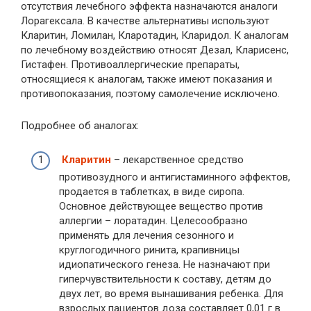
отсутствия лечебного эффекта назначаются аналоги
Лорагексала. В качестве альтернативы используют
Кларитин, Ломилан, Кларотадин, Кларидол. К аналогам
по лечебному воздействию относят Дезал, Кларисенс,
Гистафен. Противоаллергические препараты,
относящиеся к аналогам, также имеют показания и
противопоказания, поэтому самолечение исключено.
Подробнее об аналогах:
Кларитин
– лекарственное средство
противозудного и антигистаминного эффектов,
продается в таблетках, в виде сиропа.
Основное действующее вещество против
аллергии – лоратадин. Целесообразно
применять для лечения сезонного и
круглогодичного ринита, крапивницы
идиопатического генеза. Не назначают при
гиперчувствительности к составу, детям до
двух лет, во время вынашивания ребенка. Для
взрослых пациентов доза составляет 0,01 г в