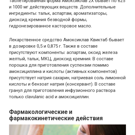
Таблетированная форма Амоксиклав 2Х бывает по 625
и 1000 мг действующих веществ. Дополнительные
ингредиенты: тальк, аспартам, ароматизаторы,
диоксид кремния безводной формы,
гидронезированное касторовое масло.
Лекарственное средство Амоксиклав Квиктаб бывает
в дозировке 0,5 и 0,875 г. Также в составе
присутствуют компоненты: аспартам, оксид железа
желтый, тальк, МКЦ, диоксид кремния. В составе
порошка для приготовления суспензии помимо
амоксициллина и кислоты (активных компонентов)
присутствует натрия сахарин, натриевая соль лимонной
кислоты и бензоат натрия (консервант). В составе
гранул для приготовления инфузионного раствора
только clavulanic acid и амоксициллин.
Фармакологические и
фармакокинетические действия