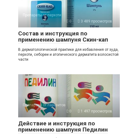
Препараты от перхоти
0
3 489 просмотров
Состав и инструкция по
применению шампуня Скин-кап
В дерматологической практике для избавления от зуда,
перхоти, себореи и атопического дерматита волосистой
части
Препараты от паразитов
0
1 497 просмотров
Действие и инструкция по
применению шампуня Педилин