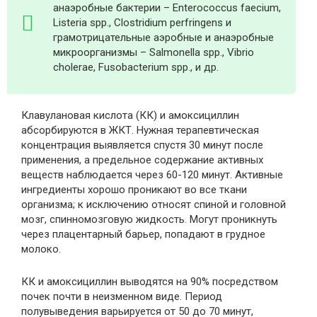
анаэробные бактерии – Enterococcus faecium,
Listeria spp., Clostridium perfringens и
грамотрицательные аэробные и анаэробные
микроорганизмы – Salmonella spp., Vibrio
cholerae, Fusobacterium spp., и др.
Клавулановая кислота (КК) и амоксициллин
абсорбируются в ЖКТ. Нужная терапевтическая
концентрация выявляется спустя 30 минут после
применения, а предельное содержание активных
веществ наблюдается через 60-120 минут. Активные
ингредиенты хорошо проникают во все ткани
организма; к исключению относят спиной и головной
мозг, спинномозговую жидкость. Могут проникнуть
через плацентарный барьер, попадают в грудное
молоко.
КК и амоксициллин выводятся на 90% посредством
почек почти в неизменном виде. Период
полувыведения варьируется от 50 до 70 минут,