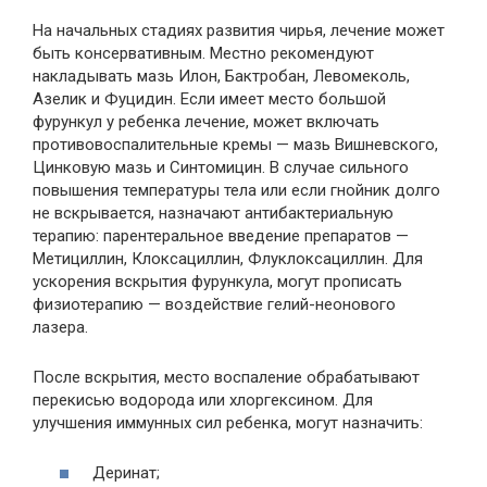
На начальных стадиях развития чирья, лечение может
быть консервативным. Местно рекомендуют
накладывать мазь Илон, Бактробан, Левомеколь,
Азелик и Фуцидин. Если имеет место большой
фурункул у ребенка лечение, может включать
противовоспалительные кремы — мазь Вишневского,
Цинковую мазь и Синтомицин. В случае сильного
повышения температуры тела или если гнойник долго
не вскрывается, назначают антибактериальную
терапию: парентеральное введение препаратов —
Метициллин, Клоксациллин, Флуклоксациллин. Для
ускорения вскрытия фурункула, могут прописать
физиотерапию — воздействие гелий-неонового
лазера.
После вскрытия, место воспаление обрабатывают
перекисью водорода или хлоргексином. Для
улучшения иммунных сил ребенка, могут назначить:
Деринат;