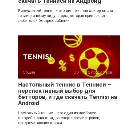
скачать Тенниси на Андроид
Виртуальный теннис – это динамичная альтернатива
традиционному виду спорта, которая привлекает
любителей быстрых событий
Общие
0
2 просмотров
Настольный теннис в Тенниси –
перспективный выбор для
бетторов, и где скачать Tennisi на
Android
Настольный теннис – это один из наиболее
востребованных видов спорта среди игроков,
предпочитающих ставки