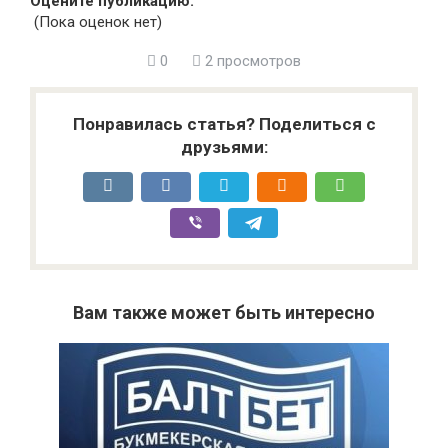
Оцените публикацию:
(Пока оценок нет)
0
2 просмотров
Понравилась статья? Поделиться с
друзьями:
Вам также может быть интересно