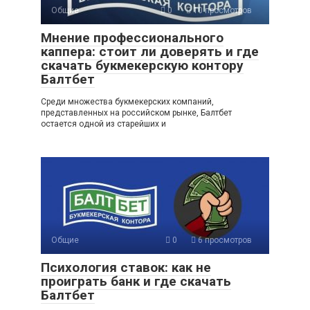
Общие
0
10 просмотров
Мнение профессионального
каппера: стоит ли доверять и где
скачать букмекерскую контору
Балтбет
Среди множества букмекерских компаний,
представленных на российском рынке, Балтбет
остается одной из старейших и
Общие
0
6 просмотров
Психология ставок: как не
проиграть банк и где скачать
Балтбет