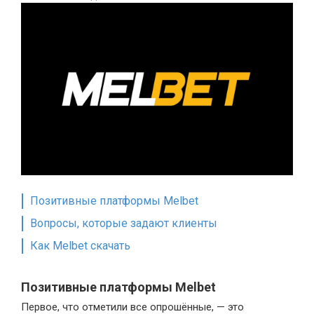
Позитивные платформы Melbet
Вопросы, которые задают клиенты
Как Melbet скачать
Позитивные платформы Melbet
Первое, что отметили все опрошённые, — это