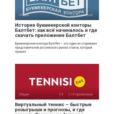
Общие
0
6 просмотров
История букмекерской конторы
Балтбет: как всё начиналось и где
скачать приложение Балтбет
Букмекерская контора Балтбет – это один из старейших
представителей российского рынка ставок, который
прошел
Общие
0
16 просмотров
Виртуальный теннис – быстрые
розыгрыши и прогнозы, и где