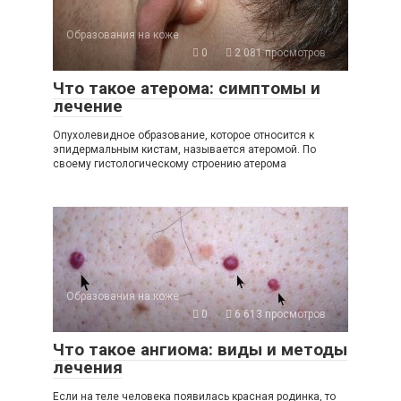
Образования на коже
0
2 081 просмотров
Что такое атерома: симптомы и
лечение
Опухолевидное образование, которое относится к
эпидермальным кистам, называется атеромой. По
своему гистологическому строению атерома
Образования на коже
0
6 613 просмотров
Что такое ангиома: виды и методы
лечения
Если на теле человека появилась красная родинка, то