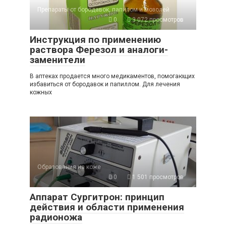
Препараты от бородавок, папилом и мозолей
0
3 072 просмотров
Инструкция по применению
раствора Ферезол и аналоги-
заменители
В аптеках продается много медикаментов, помогающих
избавиться от бородавок и папиллом. Для лечения
кожных
Образования на коже
0
1 501 просмотров
Аппарат Сургитрон: принцип
действия и области применения
радионожа