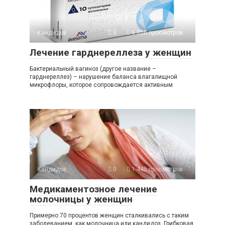
Кандидоз
0
6 856 просмотров
Лечение гарднереллеза у женщин
Бактериальный вагиноз (другое название –
гарднереллез) – нарушение баланса влагалищной
микрофлоры, которое сопровождается активным
Кандидоз
0
1 445 просмотров
Медикаментозное лечение
молочницы у женщин
Примерно 70 процентов женщин сталкивались с таким
заболеванием, как молочница или кандидоз. Грибковая