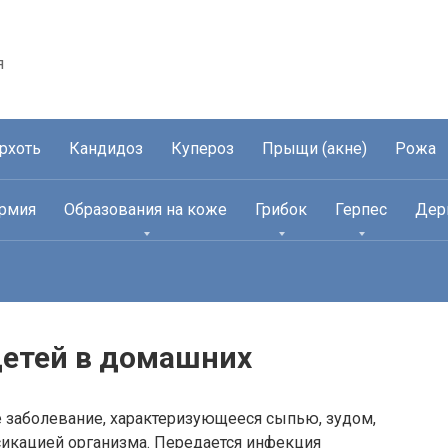
я
рхоть
Кандидоз
Купероз
Прыщи (акне)
Рожа
рмия
Образования на коже
Грибок
Герпес
Дер
детей в домашних
 заболевание, характеризующееся сыпью, зудом,
сикацией организма. Передается инфекция