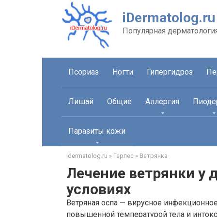
Перейти
iDermatolog.ru
к
контенту
Популярная дерматологи
Псориаз
Ногти
Гипергидроз
Пе
Лишай
Общие
Аллергия
Пиоде
Паразиты кожи
idermatolog.ru
»
Герпес
»
Ветрянка
Лечение ветрянки у 
условиях
Ветряная оспа — вирусное инфекционное
повышенной температурой тела и инток