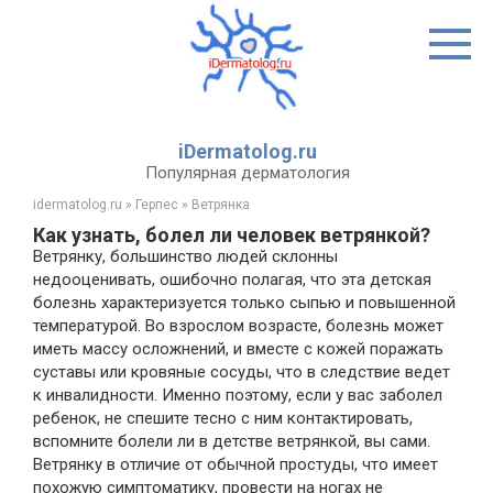
Перейти
к
контенту
iDermatolog.ru
Популярная дерматология
idermatolog.ru
»
Герпес
»
Ветрянка
Как узнать, болел ли человек ветрянкой?
Ветрянку, большинство людей склонны
недооценивать, ошибочно полагая, что эта детская
болезнь характеризуется только сыпью и повышенной
температурой. Во взрослом возрасте, болезнь может
иметь массу осложнений, и вместе с кожей поражать
суставы или кровяные сосуды, что в следствие ведет
к инвалидности. Именно поэтому, если у вас заболел
ребенок, не спешите тесно с ним контактировать,
вспомните болели ли в детстве ветрянкой, вы сами.
Ветрянку в отличие от обычной простуды, что имеет
похожую симптоматику, провести на ногах не