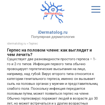
Перейти
к
контенту
iDermatolog.ru
Популярная дерматология
idermatolog.ru
»
Герпес
Герпес на половом члене: как выглядит и
чем лечить?
Существует две разновидности простого герпеса – 1-
го и 2-го типов. Инфекция первого типа обычно
провоцирует герпетические высыпания на лице,
например, над губой. Вирус второго типа относится к
категории генитального герпеса, именно он вызывает
сыпь на половых органах у мужчин и представительниц
слабого пола. Поскольку инфекция передается
половым путем, может появиться герпес на члене.
Обычно герпесвирус поражает людей в возрасте до 30
лет, но может встречаться и у других возрастных